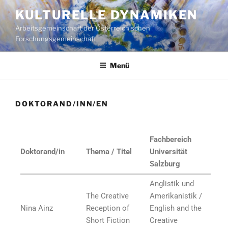
KULTURELLE DYNAMIKEN
Arbeitsgemeinschaft der Österreichischen
Forschungsgemeinschaft
Menü
DOKTORAND/INN/EN
Fachbereich
D
oktorand/in
Thema / Titel
Universität
Salzburg
Anglistik und
The Creative
Amerikanistik /
Nina Ainz
Reception of
English and the
Short Fiction
Creative