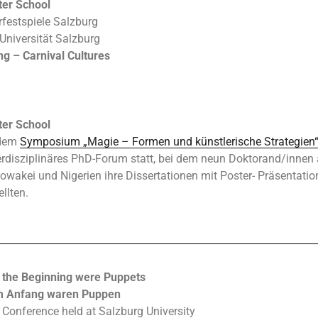
ter School
rfestspiele Salzburg
Universität Salzburg
ng – Carnival Cultures
ter School
 dem
Symposium „Magie – Formen und künstlerische Strategien
terdisziplinäres PhD-Forum statt, bei dem neun Doktorand/innen 
owakei und Nigerien ihre Dissertationen mit Poster- Präsentati
llten.
n the Beginning were Puppets
Am Anfang waren Puppen
y Conference held at Salzburg University