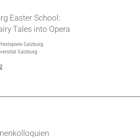
rg Easter School:
iry Tales into Opera
rfestspiele Salzburg
iversität Salzburg
22
nnenkolloquien