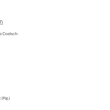
7)
e Coelsch-
 (Hg.)