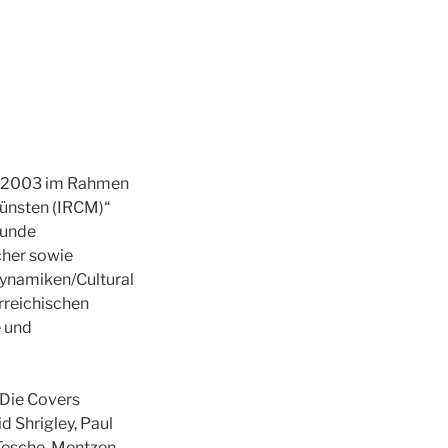
er 2003 im Rahmen
ünsten (IRCM)“
funde
cher sowie
Dynamiken/Cultural
erreichischen
 und
 Die Covers
d Shrigley, Paul
 Tesche-Mentzen.