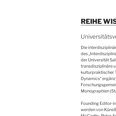
REIHE WI
Universitätsv
Die interdiszipli
des „Interdiszipl
der Universität Sa
transdisziplinäre 
kulturpraktischer
Dynamics“ ergänzt
Forschungsgemeins
Monographien (Stan
Founding Editor-in
werden von Künstle
McCarthy, Peter A