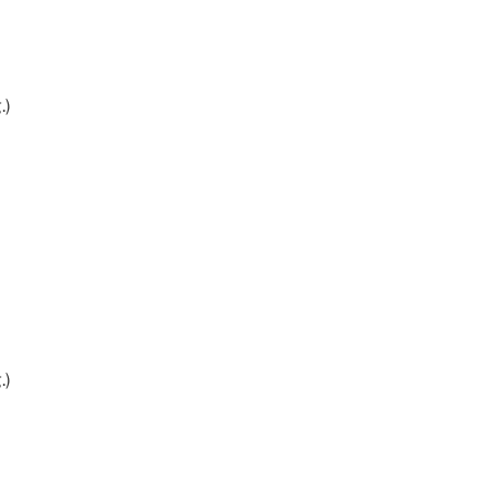
.)
.)