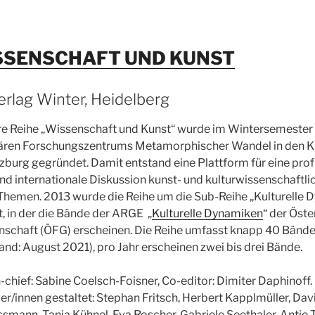
SSENSCHAFT UND KUNST
erlag Winter, Heidelberg
näre Reihe „Wissenschaft und Kunst“ wurde im Wintersemest
inären Forschungszentrums Metamorphischer Wandel in den K
lzburg gegründet. Damit entstand eine Plattform für eine pro
und internationale Diskussion kunst- und kulturwissenschaftli
 Themen. 2013 wurde die Reihe um die Sub-Reihe „Kulturelle 
, in der die Bände der ARGE „
Kulturelle Dynamiken
“ der Öst
chaft (ÖFG) erscheinen. Die Reihe umfasst knapp 40 Bände
d: August 2021), pro Jahr erscheinen zwei bis drei Bände.
-chief: Sabine Coelsch-Foisner, Co-editor: Dimiter Daphinoff.
r/innen gestaltet: Stephan Fritsch, Herbert Kapplmüller, Davi
ssmann, Tanja Kühnel, Eva Roscher, Gabriele Seethaler, Antje